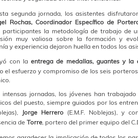
ta segunda jornada, los asistentes disfrutar
el Rochas, Coordinador Específico de Portero
 participantes la metodología de trabajo de un
isión muy valiosa sobre la formación y evol
ía y experiencia dejaron huella en todos los asi
uyó con la
entrega de medallas, guantes y la c
o el esfuerzo y compromiso de los seis porteros
ico.
 intensas jornadas, los jóvenes han trabajado 
gicos del puesto, siempre guiados por los entr
lejas),
Jorge Herrero
(E.M.F. Noblejas), y co
sencia de
Torre
, portero del primer equipo del C.
emos agradecer la implicación de todos los part