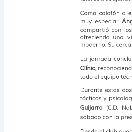
Como colofón a es
muy especial:
Áng
compartió con los
ofreciendo una v
moderno. Su cercan
La jornada concl
Clínic
, reconociend
todo el equipo técn
Durante estas dos
tácticos y psicoló
Guijarro
(C.D. Nob
sábado con la pre
Desde el club quer