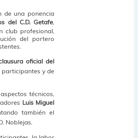
on de una ponencia
s del C.D. Getafe
,
 club profesional,
ución del portero
stentes.
lausura oficial del
 participantes y de
aspectos técnicos,
enadores
Luis Miguel
ntando también el
D. Noblejas.
icipantes, la labor