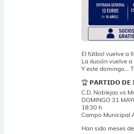
El fútbol vuelve a 
La ilusión vuelve 
Y este domingo… T
🏆 𝗣𝗔𝗥𝗧𝗜𝗗𝗢 𝗗𝗘 
C.D. Noblejas vs M
DOMINGO 31 MA
18:30 h
Campo Municipal Á
Han sido meses de t