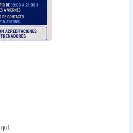

quí.