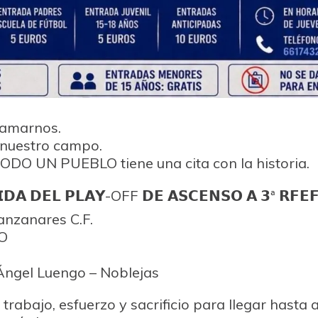
llamarnos.
a nuestro campo.
ODO UN PUEBLO tiene una cita con la historia.
𝗜𝗗𝗔 𝗗𝗘𝗟 𝗣𝗟𝗔𝗬-OFF 𝗗𝗘 𝗔𝗦𝗖𝗘𝗡𝗦𝗢 𝗔 𝟯ª 𝗥𝗙𝗘
anzanares C.F.
YO
ngel Luengo – Noblejas
rabajo, esfuerzo y sacrificio para llegar hasta a