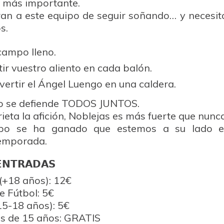
 más importante.
an a este equipo de seguir soñando… y necesi
s.
ampo lleno.
r vuestro aliento en cada balón.
ertir el Ángel Luengo en una caldera.
o se defiende TODOS JUNTOS.
eta la afición, Noblejas es más fuerte que nunca
ipo se ha ganado que estemos a su lado e
temporada.
𝗘𝗡𝗧𝗥𝗔𝗗𝗔𝗦
(+18 años): 12€
e Fútbol: 5€
15-18 años): 5€⁠
es de 15 años: GRATIS