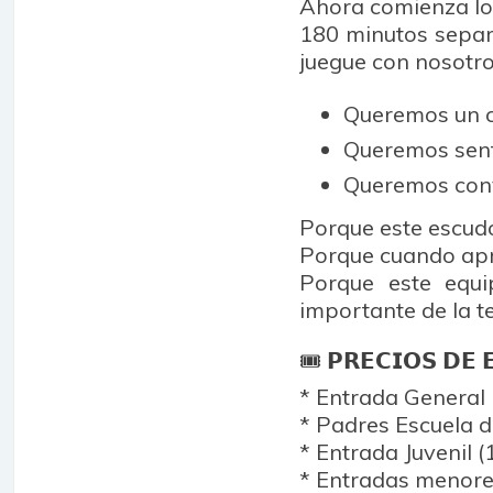
Ahora comienza lo
180 minutos separ
juegue con nosotro
Queremos un c
Queremos senti
Queremos conv
Porque este escud
Porque cuando apri
Porque este equ
importante de la 
🎟️ 𝗣𝗥𝗘𝗖𝗜𝗢𝗦 𝗗𝗘 
* Entrada General 
* Padres Escuela d
* Entrada Juvenil (
* ⁠Entradas menor