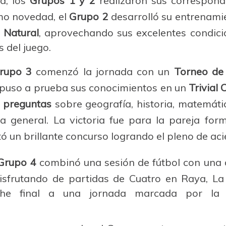
a, los
Grupos 1 y 2
realizaron sus correspond
omo novedad, el
Grupo 2
desarrolló su entrenamie
Natural
, aprovechando sus excelentes condici
 del juego.
rupo 3
comenzó la jornada con un
Torneo de
c, puso a prueba sus conocimientos en un
Trivial 
 preguntas
sobre geografía, historia, matemáti
ra general. La victoria fue para la pareja fo
ó un brillante concurso logrando el pleno de aci
Grupo 4
combinó una sesión de fútbol con una d
disfrutando de partidas de Cuatro en Raya, L
che final a una jornada marcada por la 