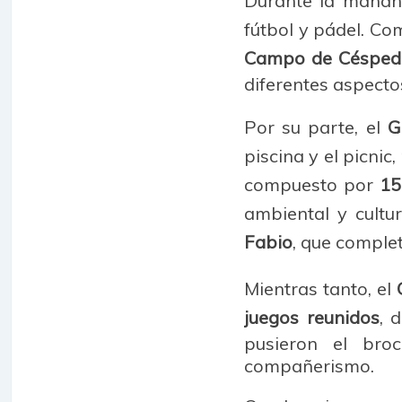
Durante la mañan
fútbol y pádel. C
Campo de Césped 
diferentes aspectos
Por su parte, el
G
piscina y el picni
compuesto por
15
ambiental y cultu
Fabio
, que complet
Mientras tanto, el
juegos reunidos
, 
pusieron el bro
compañerismo.